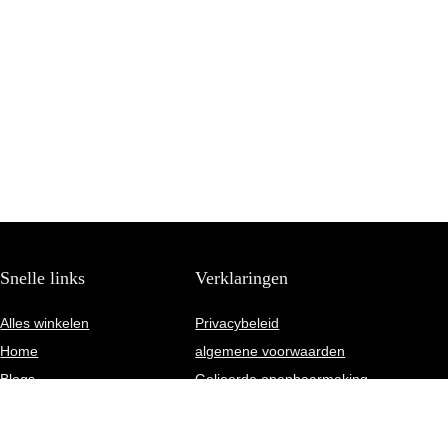
Snelle links
Verklaringen
Alles winkelen
Privacybeleid
Home
algemene voorwaarden
Blogs
Gelieerde openbaarmaking
Onze webshops
Adverteren