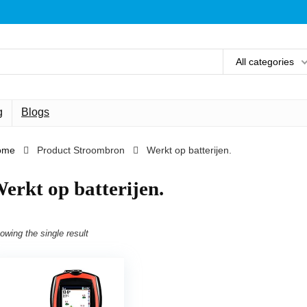
All categories
g
Blogs
ome
Product Stroombron
‎Werkt op batterijen.
Werkt op batterijen.
owing the single result