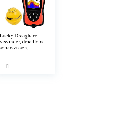
Lucky Draagbare
visvinder, draadloos,
sonar-vissen,
waterdieptemeter
voor vissen, vissen,
ijsvissen, zeevissen