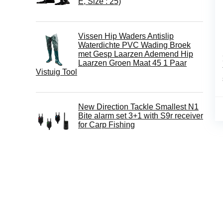
E, Size : 25)
Vissen Hip Waders Antislip
Waterdichte PVC Wading Broek
met Gesp Laarzen Ademend Hip
Laarzen Groen Maat 45 1 Paar
Vistuig Tool
New Direction Tackle Smallest N1
Bite alarm set 3+1 with S9r receiver
for Carp Fishing