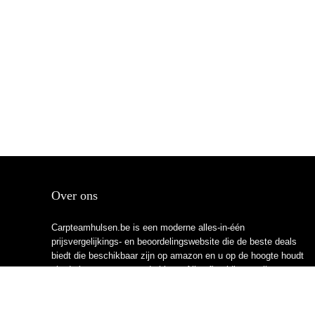
Over ons
Carpteamhulsen.be is een moderne alles-in-één
prijsvergelijkings- en beoordelingswebsite die de beste deals
biedt die beschikbaar zijn op amazon en u op de hoogte houdt
via de laatst toegevoegde blogs. Alle afbeeldingen zijn
auteursrechtelijk beschermd door hun respectievelijke
eigenaren. Alle geciteerde inhoud is afgeleid van hun
respectievelijke bronnen.