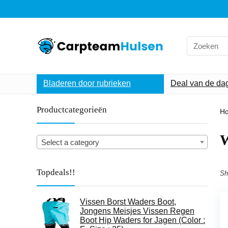
Search
for:
Bladeren door rubrieken
Deal van de da
Productcategorieën
H
‎
Select a category
Topdeals!!
Sh
Vissen Borst Waders Boot,
Jongens Meisjes Vissen Regen
Boot Hip Waders for Jagen (Color :