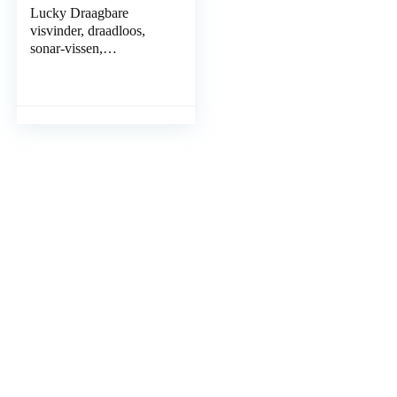
Lucky Draagbare
visvinder, draadloos,
sonar-vissen,
waterdieptemeter voor
vissen, vissen, ijsvissen,
zeevissen