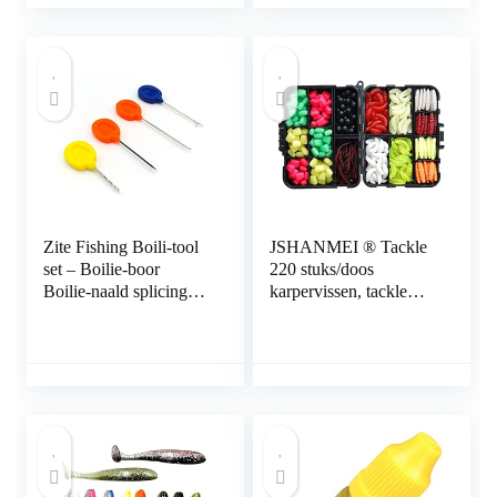
Beveiligingssysteem
Spinner aas Zachte
Lock
Plastic Wormen
Lokken Vissen Jigs
Vissen Haken met
Tackle Box
Zite Fishing Boili-tool
JSHANMEI ® Tackle
set – Boilie-boor
220 stuks/doos
Boilie-naald splicing-
karpervissen, tackle
naald stringer-naald –
zaklokdoos,
accessoires
mengparels en aas,
karpervissen
imitatie-aas,
karpertassen kit,
multicolor