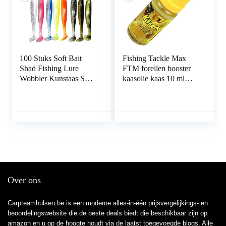
100 Stuks Soft Bait
Fishing Tackle Max
Shad Fishing Lure
FTM forellen booster
Wobbler Kunstaas Set
kaasolie kaas 10 ml
Vissen Lokken Zacht
7320410 Aroma Liquid
Aas is Gemakkelijk te
lokstof voor forelvissen
Vangen Kunstaas Richt
op Forel Zacht Aas
Vistuig Kunstaas
Zoetwater Forelaasvis
Perfect
Over ons
Carpteamhulsen.be is een moderne alles-in-één prijsvergelijkings- en
beoordelingswebsite die de beste deals biedt die beschikbaar zijn op
amazon en u op de hoogte houdt via de laatst toegevoegde blogs. Alle