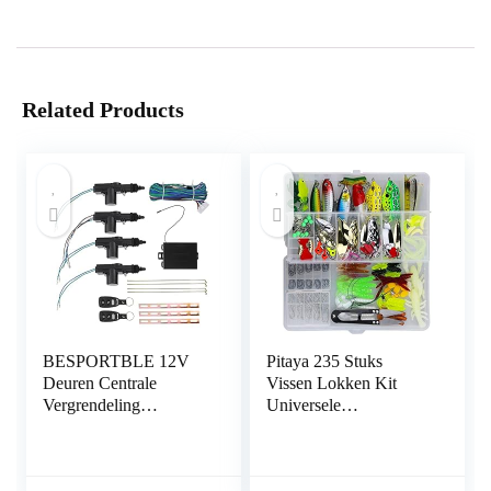
Related Products
BESPORTBLE 12V
Pitaya 235 Stuks
Deuren Centrale
Vissen Lokken Kit
Vergrendeling
Universele
Vergrendeling Auto
Verschillende Vissen
Keyless Entry Kit Met
Lokken aas Sets
Actuator
Inclusief Crank aas