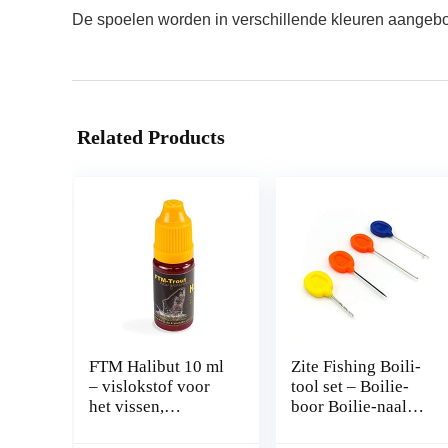
De spoelen worden in verschillende kleuren aangebo
Related Products
FTM Halibut 10 ml
Zite Fishing Boili-
– vislokstof voor
tool set – Boilie-
het vissen,
boor Boilie-naald
lokmiddel voor
splicing-naald
roofvissen, forellen
stringer-naald –