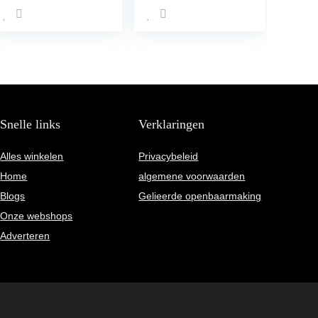
I forel vissen spoon
Liquid lokstof voor
set forel deeg –
forelvissen
spoons forel forel
Snelle links
Verklaringen
Alles winkelen
Privacybeleid
Home
algemene voorwaarden
Blogs
Gelieerde openbaarmaking
Onze webshops
Adverteren