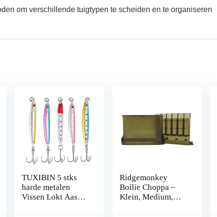
den om verschillende tuigtypen te scheiden en te organiseren
TUXIBIN 5 stks
Ridgemonkey
harde metalen
Boilie Choppa –
Vissen Lokt Aas
Klein, Medium,
Vislepels Zinken
Groot –
Metalen Lepels
Karpervissen