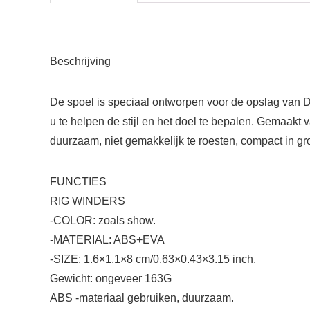
Beschrijving
De spoel is speciaal ontworpen voor de opslag van Di
u te helpen de stijl en het doel te bepalen. Gemaakt 
duurzaam, niet gemakkelijk te roesten, compact in gr
FUNCTIES
RIG WINDERS
-COLOR: zoals show.
-MATERIAL: ABS+EVA
-SIZE: 1.6×1.1×8 cm/0.63×0.43×3.15 inch.
Gewicht: ongeveer 163G
ABS -materiaal gebruiken, duurzaam.