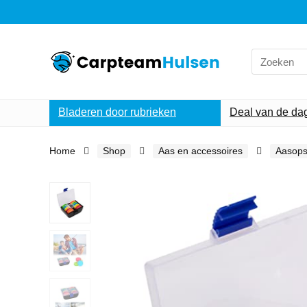
Search
for:
Bladeren door rubrieken
Deal van de da
Home
Shop
Aas en accessoires
Aasops