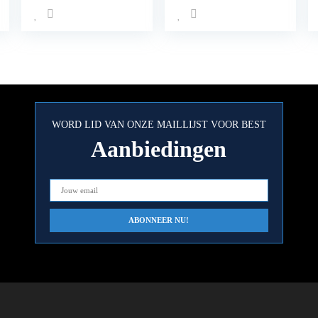
Pailletten Aas
Metalen Bas Harde
Lepel Aas Jig
Lokken
Kunstmatige Haak
Lokt Pak 12g* 5
stks TXB5-5
WORD LID VAN ONZE MAILLIJST VOOR BEST
Aanbiedingen