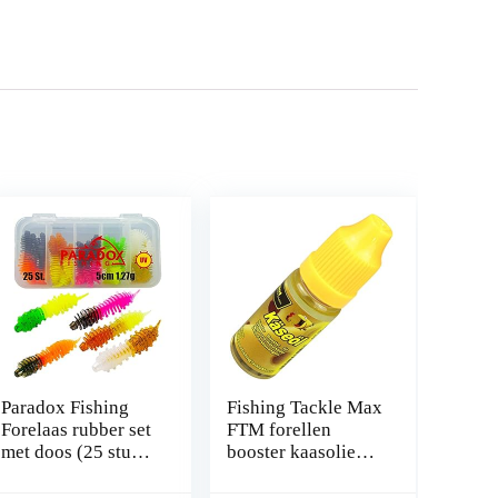
Paradox Fishing
Fishing Tackle Max
Forelaas rubber set
FTM forellen
met doos (25 stuks)
booster kaasolie
I UV forelaas
kaas 10 ml
rubber rubber forel
7320410 Aroma