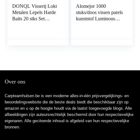
DONQL Visserij Lokt
Alomejor 1000
Metalen Lepels Harde
stuks/doos vissen parels
Baits 20 stks Set
kunststof Luminous
Metalen Vissen Lokt
Ovaal Egg Bead In
Spinner Baits Vis
Dark Lure Floating
Treble Haken Tackle
Float Tackles
Zalm Bass
Over ons
Carpteamhulsen.be is een moderne alles-in-één prijsvergelijkings- en
beoordelingswebsite die de beste deals biedt die beschikbaar zijn op
amazon en u op de hoogte houdt via de laatst toegevoegde blogs. Alle
afbeeldingen zijn auteursrechtelijk beschermd door hun respectievelijke
eigenaren. Alle geciteerde inhoud is afgeleid van hun respectievelijke
bronnen.