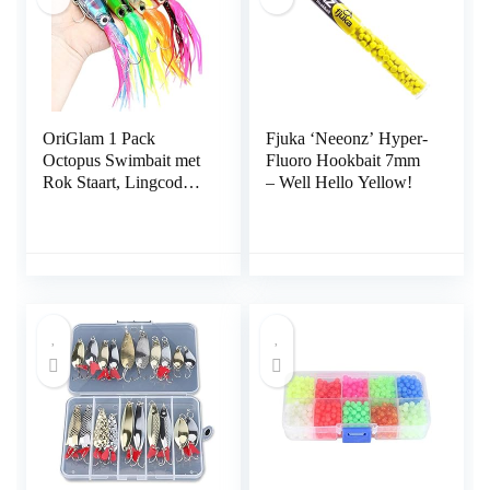
mannen
OriGlam 1 Pack
Fjuka ‘Neeonz’ Hyper-
Octopus Swimbait met
Fluoro Hookbait 7mm
Rok Staart, Lingcod
– Well Hello Yellow!
Rockfish Jigs Hard
Fishing Lokken,
Levensechte Swimbait
Octopus Aas, Inktvis
Vissen Lokt voor
Zoutwater en
Zoetwater