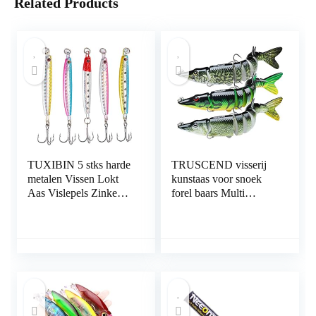
Related Products
TUXIBIN 5 stks harde
TRUSCEND visserij
metalen Vissen Lokt
kunstaas voor snoek
Aas Vislepels Zinken
forel baars Multi
Metalen Lepels
Jointed Swimbaits
Pailletten Aas Metalen
langzaam zinken
Bas Harde Lepel Aas
Bionic zwemmen
Jig Lokken
kunstaas Bass
Kunstmatige Haak
zoetwater zoutwater
Lokt Pak 12g* 5 stks
visserij kunstaas Kit
TXB5-5
levensechte
visserijgiften voor