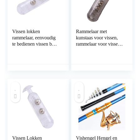
Vissen lokken
Rammelaar met
rammelaar, eenvoudig
kunstaas voor vissen,
te bedienen vissen buis
rammelaar voor vissen
lokken rammelaar
met lokken Licht in
GEMAKKELIJK TE
gewicht Duurzaam
DRAGEN voor het
visaccessoire
vissen op vis
Toenemende
vangstsnelheid
Aantrekkelijkheid Vis
voor vissen om te
vissen
Vissen Lokken
Vishengel Hengel en