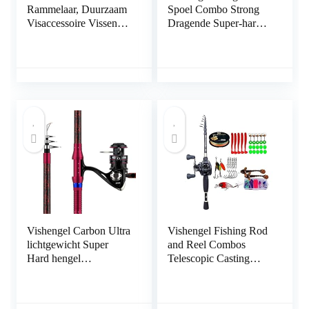
Rammelaar, Duurzaam
Spoel Combo Strong
Visaccessoire Vissen
Dragende Super-hard
Buis Lokken
Sea Rod Throwing
Rammelaar Attractie
Rod lange afstand Sea
Vis Toenemende
Hengel FH7000 Metal
Vangstsnelheid voor
Wheel for Zoetwater
Vissen op Vis
Zeewater Vissen
Hengelcombinaties
(Size : 2.1m)
Vishengel Carbon Ultra
Vishengel Fishing Rod
lichtgewicht Super
and Reel Combos
Hard hengel
Telescopic Casting
Professional Spinning
Fishing Combo
Rod Set Hengel en
Portable Ultralight Rod
Spoel Combo hengel
and 7.2:1 Gear Ratio