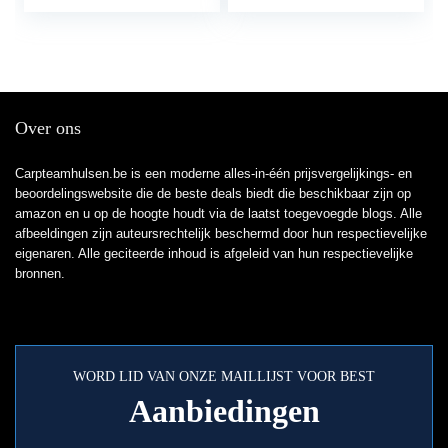
pole met houten
Fishing Reel Fishing
handvat for vissers Sea
Combo Draagbare
Hengelcombinaties
reishengel (Color :
(Size : 2.4m)
White, Length : 2.4 m)
Over ons
Carpteamhulsen.be is een moderne alles-in-één prijsvergelijkings- en
beoordelingswebsite die de beste deals biedt die beschikbaar zijn op
amazon en u op de hoogte houdt via de laatst toegevoegde blogs. Alle
afbeeldingen zijn auteursrechtelijk beschermd door hun respectievelijke
eigenaren. Alle geciteerde inhoud is afgeleid van hun respectievelijke
bronnen.
WORD LID VAN ONZE MAILLIJST VOOR BEST
Aanbiedingen