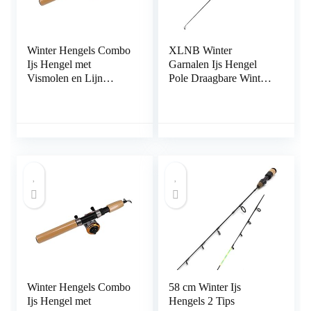
Winter Hengels Combo
XLNB Winter
Ijs Hengel met
Garnalen Ijs Hengel
Vismolen en Lijn
Pole Draagbare Winter
Outdoor Draagbare
Hengels Spinning
Spinning Casting
Casting 3 Secties Vis
Visserij-reel Tackle Set
Pole 60 cm
(Blauw 65cm Hengel)
Winter Hengels Combo
58 cm Winter Ijs
Ijs Hengel met
Hengels 2 Tips