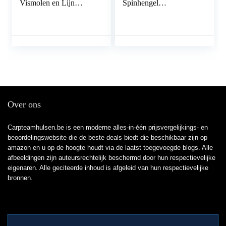
Vismolen en Lijn
Spinhengel
Outdoor Draagbare
Koolstofvezel Ijs Pole
Spinning Casting
Ultralichte
Visserij Reel Tackle Set
Karpervissen
(Kleur: Goud, Maat:
55cm Hengel) (Gouden
75cm Hengel)
Over ons
Carpteamhulsen.be is een moderne alles-in-één prijsvergelijkings- en
beoordelingswebsite die de beste deals biedt die beschikbaar zijn op
amazon en u op de hoogte houdt via de laatst toegevoegde blogs. Alle
afbeeldingen zijn auteursrechtelijk beschermd door hun respectievelijke
eigenaren. Alle geciteerde inhoud is afgeleid van hun respectievelijke
bronnen.