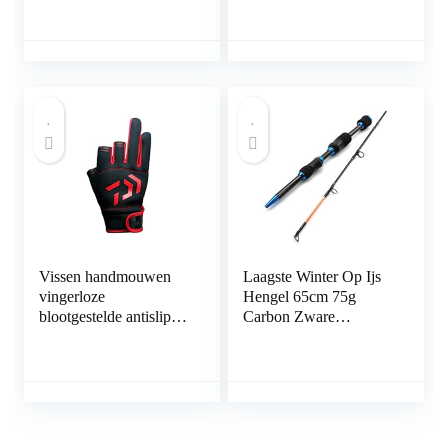
Spinning Casting
Visserij Reel Tackle Set
(Kleur: Goud, Maat:
55cm Hengel) (Gouden
75cm Hengel)
Vissen handmouwen
Laagste Winter Op Ijs
vingerloze
Hengel 65cm 75g
blootgestelde antislip
Carbon Zware
buiten 3 gesneden
Ultrakorte Spinhengel
vingers
Reizen Visgerei