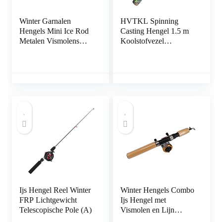
Winter Garnalen
HVTKL Spinning
Hengels Mini Ice Rod
Casting Hengel 1.5 m
Metalen Vismolens
Koolstofvezel
Elastische Carbon Aas
Telescopische Lokken
Anti Slip Hout Kleur
Vissen Pole voor
Handvat Casting Rod
Karper Bas Forel
(80cm Hengel Geen
Winter Ijs Hengel
Reel)
Ijs Hengel Reel Winter
Winter Hengels Combo
FRP Lichtgewicht
Ijs Hengel met
Telescopische Pole (A)
Vismolen en Lijn
Outdoor Draagbare