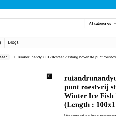
All categories
g
Blogs
issen
ruiandrunandyu 10 -stcs/set visstang bovenste punt roestvrij
ruiandrunandyu 
punt roestvrij s
Winter Ice Fish
(Length : 100