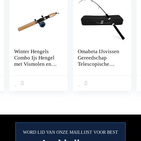
Winter Hengels
Omabeta IJsvissen
Combo Ijs Hengel
Gereedschap
met Vismolen en
Telescopische
Lijn Outdoor
Professionele
Draagbare
Hengel Set Hengel
Spinning Casting
voor IJsvissen
Visserij-reel Tackle
Set (Blauw 65cm
Hengel)
WORD LID VAN ONZE MAILLIJST VOOR BEST