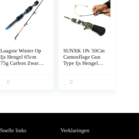
Laagste Winter Op
SUNXK 1Pc 50Cm
Ijs Hengel 65cm
Camouflage Gun
75g Carbon Zware
Type Ijs Hengel
Ultrakorte
Super Zachte
Spinhengel Reizen
Sterke Mini
Visgerei
Garnalen Hengel
Voor Boot Zee
Vissen
Snelle links
Verklaringen