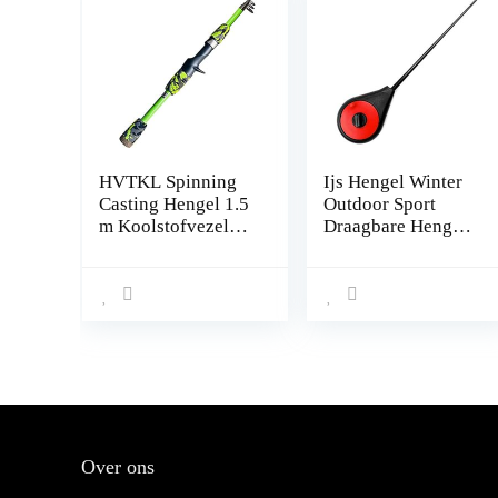
HVTKL Spinning
Ijs Hengel Winter
Casting Hengel 1.5
Outdoor Sport
m Koolstofvezel
Draagbare Hengel
Telescopische
Tip Vissen
Lokken Vissen Pole
Accessoires Hengel
voor Karper Bas
19 cm/24 cm/25.5
Forel Winter Ijs
cm (25.5 cm)
Hengel
Over ons