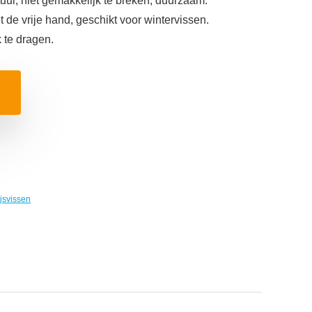
ur, niet gemakkelijk te breken, duurzaam.
t de vrije hand, geschikt voor wintervissen.
 te dragen.
jsvissen