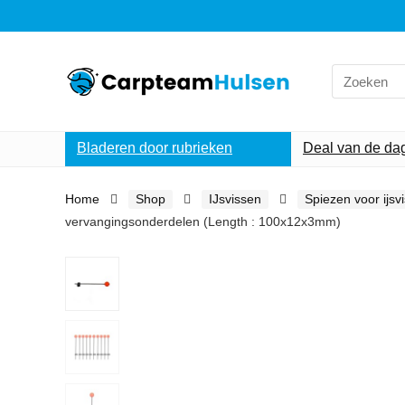
Search
for:
Bladeren door rubrieken
Deal van de da
Home
Shop
IJsvissen
Spiezen voor ijsv
vervangingsonderdelen (Length : 100x12x3mm)