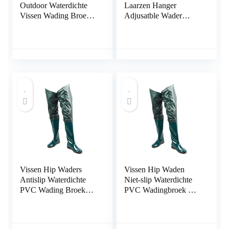
Outdoor Waterdichte
Laarzen Hanger
Vissen Wading Broek
Adjusatble Wader
Ademend Laarzen
Laarzen Hanger
Waders (Color : B, Size
Draagbare Vissen
: 42 EU)
Regen Laarzen Opslag
Droger Hanger Strap
Vissen Hip Waders
Vissen Hip Waden
Antislip Waterdichte
Niet-slip Waterdichte
PVC Wading Broek
PVC Wadingbroek met
met Gesp Laarzen
gespelde laarzen
Ademend Hip Laarzen
Ademen Heuplaarzen
Groen Maat 45 1 Paar
Groene maat 43 1pair,