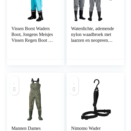
Vissen Borst Waders
Waterdichte, ademende
Boot, Jongens Meisjes
nylon waadbroek met
Vissen Regen Boot Hip
laarzen en neopreen
Waders for Jagen
kniebeschermers – 39-
(Color : E, Size : 33)
48 – perfect als
waadbroek/waadlaarze
n / wattenbroek voor
heren + plus: 1 x
thermische sokken
Mannen Dames
Nimomo Wader