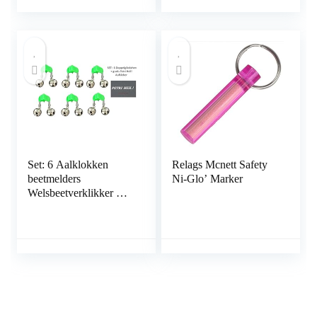
Biet Lure Indicator
kleurrijk, normaal
Alarm
Set: 6 Aalklokken
Relags Mcnett Safety
beetmelders
Ni-Glo’ Marker
Welsbeetverklikker met
breeklichthouder +
gratis Petri Heling!
Stickers