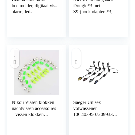
beetmelder, digitaal vis-
Dongle*3 met
alarm, led-
S9r(hoekadapters*3,
alarmindicator,
batterijdeksel*3) voor
draadloze
karpervissen
beetverklikker, tas met
ritssluiting
Nikou Vissen klokken
Saeger Unisex –
nachtvissen accessoires
volwassenen
– vissen klokken
10C4039507209933C1
nachtvissen accessoires
0 Anaconda Tiki Taka
Rod Tip LED-licht clip
IMS-2 geel 2048208
staaf Twin Bells Ring
pendelbeetverklikker