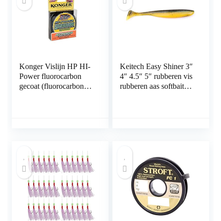
Konger Vislijn HP HI-
Keitech Easy Shiner 3″
Power fluorocarbon
4″ 4.5″ 5″ rubberen vis
gecoat (fluorocarbon
rubberen aas softbait
coating) 150 m spoel
voor baars snoekbaars
0,14 mm – 0,30 mm
snoek