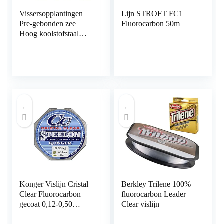
Vissersopplantingen
Lijn STROFT FC1
Pre-gebonden zee
Fluorocarbon 50m
Hoog koolstofstaal
Visserijhaken kleurrijke
visstateren 36 st.
Konger Vislijn Cristal
Berkley Trilene 100%
Clear Fluorocarbon
fluorocarbon Leader
gecoat 0,12-0,50
Clear vislijn
mm/150 m Monofile,