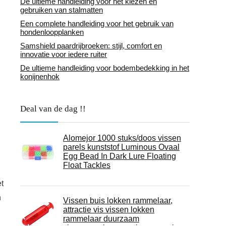
De ultieme handleiding voor het kiezen en
gebruiken van stalmatten
Een complete handleiding voor het gebruik van
hondenloopplanken
Samshield paardrijbroeken: stijl, comfort en
innovatie voor iedere ruiter
De ultieme handleiding voor bodembedekking in het
konijnenhok
Deal van de dag !!
Alomejor 1000 stuks/doos vissen
parels kunststof Luminous Ovaal
Egg Bead In Dark Lure Floating
Float Tackles
t
n
Vissen buis lokken rammelaar,
attractie vis vissen lokken
rammelaar duurzaam