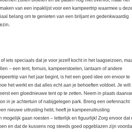
 maken van een inpaklijst voor een kampeertrip waarmee u dez
uciaal belang om te genieten van een briljant en gedenkwaardig
ezin.
 iets speciaals dat je voor jezelf kocht in het laagseizoen, ma
len – een tent, fornuis, kampeerstoelen, lantaarn of andere
ertrip van het jaar begint, is het een goed idee om ervoor te
e het werkt en dat alles echt aan je behoeften voldoet. Je wilt 
 eerst een gloednieuwe tent op te zetten. Neem in plaats daarva
tion in je achtertuin of nabijgelegen park. Breng een oefennacht
een nieuwe uitrusting hebt, heeft je kampeeruitrusting
mogelijk gaan roesten – letterlijk en figuurlijk! Zorg ervoor dat
bben en dat de kussens nog steeds goed opgeblazen zijn voorda