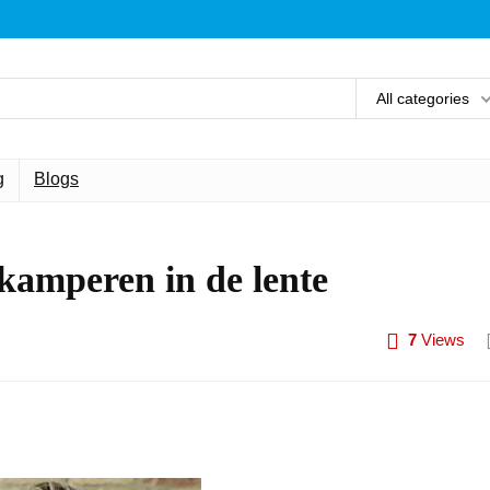
All categories
g
Blogs
 kamperen in de lente
7
Views