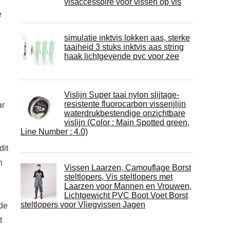
visaccessoire voor vissen op vis
e
simulatie inktvis lokken aas, sterke
taaiheid 3 stuks inktvis aas string
haak lichtgevende pvc voor zee
Vislijn Super taai nylon slijtage-
resistente fluorocarbon visserijlijn
ar
waterdrukbestendige onzichtbare
vislijn (Color : Main Spotted green,
Line Number : 4.0)
dit
n
Vissen Laarzen, Camouflage Borst
steltlopers, Vis steltlopers met
Laarzen voor Mannen en Vrouwen,
Lichtgewicht PVC Boot Voet Borst
steltlopers voor Vliegvissen Jagen
 de
t