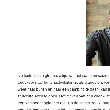
De lente is een glorieuze tijd van het jaar, een seiz
terugkeer naar buitenactiviteiten zoals wandelen, va
weer naar buiten en naar een camping te gaan, kan in
zelfvertrouwen te doen. Het maken van een checklist
een kampeertripplanner die u in de zomer zou kunnen
houden wanneer u in de lente kampeert, want ja, de 