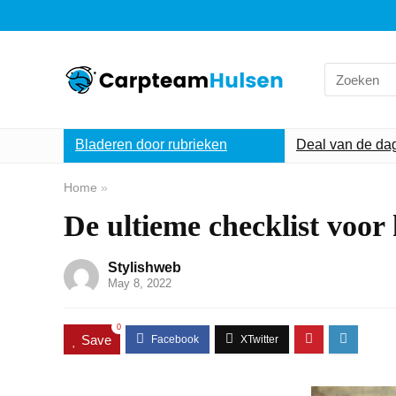
Search
for:
Bladeren door rubrieken
Deal van de da
Home
»
De ultieme checklist voor
Stylishweb
May 8, 2022
0
Save