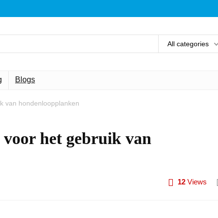
All categories
g
Blogs
uik van hondenloopplanken
 voor het gebruik van
12
Views