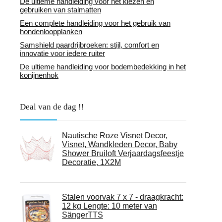
De ultieme handleiding voor het kiezen en
gebruiken van stalmatten
Een complete handleiding voor het gebruik van
hondenloopplanken
Samshield paardrijbroeken: stijl, comfort en
innovatie voor iedere ruiter
De ultieme handleiding voor bodembedekking in het
konijnenhok
Deal van de dag !!
Nautische Roze Visnet Decor,
Visnet, Wandkleden Decor, Baby
Shower Bruiloft Verjaardagsfeestje
Decoratie, 1X2M
Stalen voorvak 7 x 7 - draagkracht:
12 kg Lengte: 10 meter van
SängerTTS