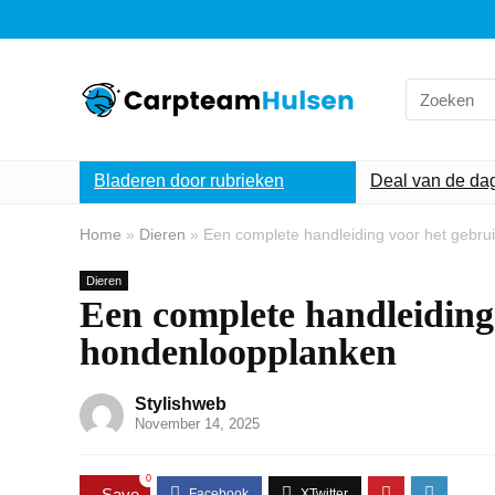
Search
for:
Bladeren door rubrieken
Deal van de da
Home
»
Dieren
»
Een complete handleiding voor het gebr
Dieren
Een complete handleiding
hondenloopplanken
Stylishweb
November 14, 2025
0
Save