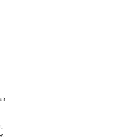
uit
t.
es