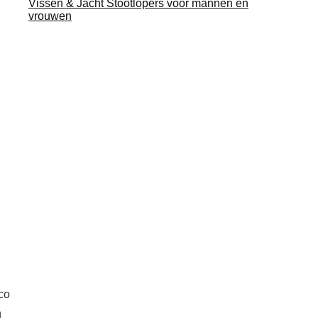
Vissen & Jacht Stootlopers voor mannen en
vrouwen
co
g