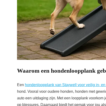
Waarom een hondenloopplank geb
Een
hondenloopplank van Staywell voor veilig in- en
hond. Vooral voor oudere honden, honden met gewrich
auto een uitdaging zijn. Met een loopplank voorkom j
op blessures. Daarnaast biedt het gemak voor jou als e