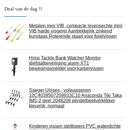
Deal van de dag !!
Metalen mini VIB, compacte levensechte mini
VIB harde visgerei Aantrekkelijk zinkend
kunstaas Roterende staart voor forelvissen
Hirisi Tackle Bank Watcher Monitor
diefstalbeveiliging alarm XT1
bewegingsmelder voor karpervissen
Saeger Unisex - volwassenen
10C4039507209933C10 Anaconda Tiki Taka
IMS-2 geel 2048208 pendelbeetverklikker
kleurrijk, normaal
Kinderen vissen steltlopers PVC waterdichte