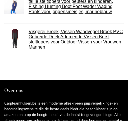
taille steltlopers voor peuters en kinderen,
Fishing Hunting Boot Foot Wader Wading
Pants voor jongensmeisjes, marineblauw
Visgerei Broek, Vissen Waadvogel Broek PVC
Gebreide Doek Ademende Vissen Borst
steltlopers voor Outdoor Vissen voor Vrouwen
Mannen
Over ons
Carpteamhulsen.be is een moderne alles-in-één prijsvergelijkings- en
beoordelingswebsite die de beste deals biedt die beschikbaar zijn op
amazon en u op de hoogte houdt via de laatst toegevoegde blogs. Alle
afbeeldingen zijn auteursrechtelijk beschermd door hun respectievelijke
eigenaren. Alle geciteerde inhoud is afgeleid van hun respectievelijke