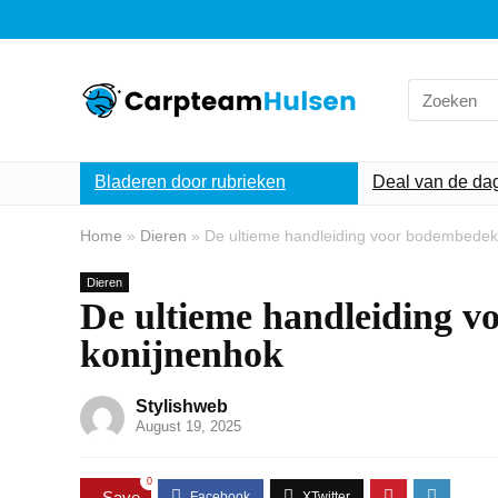
Search
for:
Bladeren door rubrieken
Deal van de da
Home
»
Dieren
»
De ultieme handleiding voor bodembedekk
Dieren
De ultieme handleiding v
konijnenhok
Stylishweb
August 19, 2025
0
Save