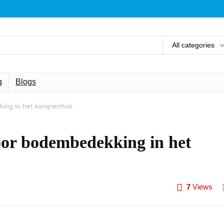
All categories
g
Blogs
ing in het konijnenhok
oor bodembedekking in het
7
Views