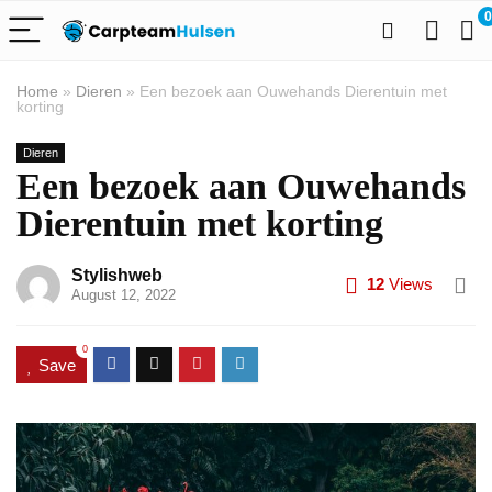
0
Home
»
Dieren
»
Een bezoek aan Ouwehands Dierentuin met
korting
Dieren
Een bezoek aan Ouwehands
Dierentuin met korting
Stylishweb
12
Views
August 12, 2022
0
Save