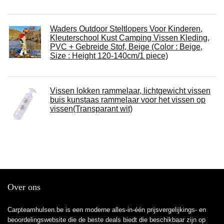
Waders Outdoor Steltlopers Voor Kinderen,
Kleuterschool Kust Camping Vissen Kleding,
PVC + Gebreide Stof, Beige (Color : Beige,
Size : Height 120-140cm/1 piece)
Vissen lokken rammelaar, lichtgewicht vissen
buis kunstaas rammelaar voor het vissen op
vissen(Transparant wit)
Over ons
Carpteamhulsen.be is een moderne alles-in-één prijsvergelijkings- en
beoordelingswebsite die de beste deals biedt die beschikbaar zijn op