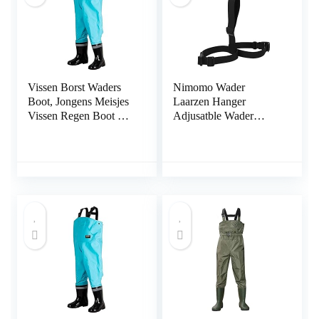
Vissen Borst Waders
Nimomo Wader
Boot, Jongens Meisjes
Laarzen Hanger
Vissen Regen Boot Hip
Adjusatble Wader
Waders for Jagen
Laarzen Hanger
(Color : E, Size : 28)
Draagbare Vissen
Regen Laarzen Opslag
Droger Hanger Strap