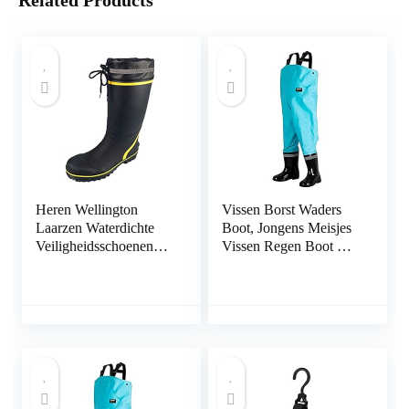
Related Products
Heren Wellington
Vissen Borst Waders
Laarzen Waterdichte
Boot, Jongens Meisjes
Veiligheidsschoenen
Vissen Regen Boot Hip
Reflecterende Antislip
Waders for Jagen
Regenlaarzen Voor
(Color : E, Size : 25)
Werk
Waden,Black,46EU