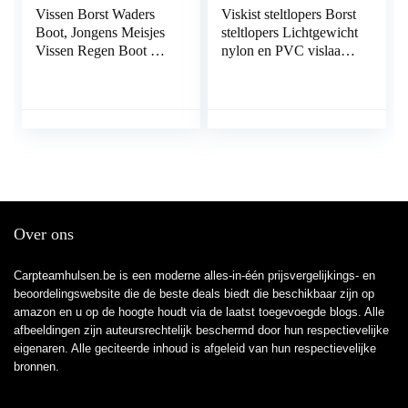
Vissen Borst Waders
Viskist steltlopers Borst
Boot, Jongens Meisjes
steltlopers Lichtgewicht
Vissen Regen Boot Hip
nylon en PVC vislaars
Waders for Jagen
voet Borst steltlopers
(Color : E, Size : 34
Legergroen waterdichte
EU)
borst steltlopers Jacht
Bootfoot waterdicht
Over ons
Carpteamhulsen.be is een moderne alles-in-één prijsvergelijkings- en
beoordelingswebsite die de beste deals biedt die beschikbaar zijn op
amazon en u op de hoogte houdt via de laatst toegevoegde blogs. Alle
afbeeldingen zijn auteursrechtelijk beschermd door hun respectievelijke
eigenaren. Alle geciteerde inhoud is afgeleid van hun respectievelijke
bronnen.