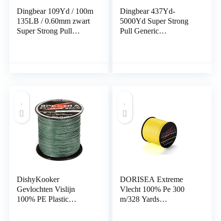
Dingbear 109Yd / 100m
Dingbear 437Yd-
135LB / 0.60mm zwart
5000Yd Super Strong
Super Strong Pull
Pull Generic
Generic Gevlochten
Gevlochten Vislijn
Vislijn Vliegerlijn
Vislijnen Vislijnen
Geweven Netwerkkabel
FishingLine …
Cast Super Krachtige
Vislijn …
DishyKooker
DORISEA Extreme
Gevlochten Vislijn
Vlecht 100% Pe 300
100% PE Plastic
m/328 Yards
Slijtvast Gevlochten
Gevlochten Vislijn 6-
Lijnen Hoge Prestaties
500 lbs Test Vissen