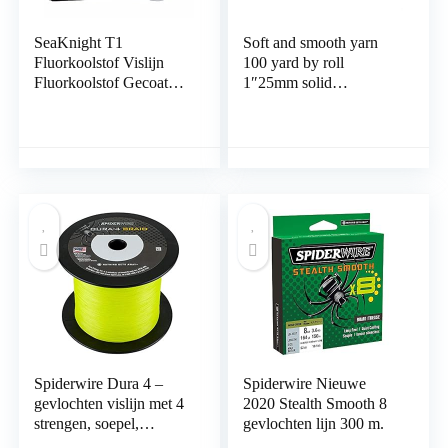
SeaKnight T1
Soft and smooth yarn
Fluorkoolstof Vislijn
100 yard by roll
Fluorkoolstof Gecoat
1″25mm solid
100m/110yds
glanzende vijand
Monofilament Leader
vouwen over elastieken
Zinklijn
spandex satijnen bands
hoofdband haar stropdas
jurk DIY naaien Many
colors are available
(Color : Nude)
Spiderwire Dura 4 –
Spiderwire Nieuwe
gevlochten vislijn met 4
2020 Stealth Smooth 8
strengen, soepel,
gevlochten lijn 300 m.
extreem sterk, voelbaar