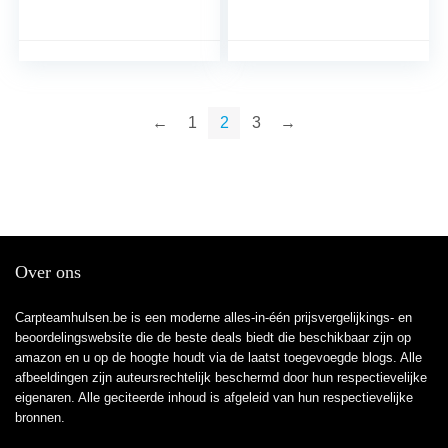
en zeer voordelig, in
geel, 1800 m
←
1
2
3
→
Over ons
Carpteamhulsen.be is een moderne alles-in-één prijsvergelijkings- en
beoordelingswebsite die de beste deals biedt die beschikbaar zijn op
amazon en u op de hoogte houdt via de laatst toegevoegde blogs. Alle
afbeeldingen zijn auteursrechtelijk beschermd door hun respectievelijke
eigenaren. Alle geciteerde inhoud is afgeleid van hun respectievelijke
bronnen.