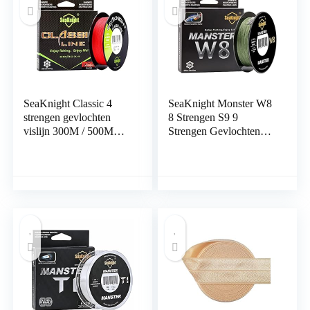
SeaKnight Classic 4
SeaKnight Monster W8
strengen gevlochten
8 Strengen S9 9
vislijn 300M / 500M
Strengen Gevlochten
SUPER gevlochten lijn
Karper Vislijn
dun, sterk en glad vissen
300M/500M Lange
lijn 6-80 lbs
Gieten Multifilament
Zoutwater Zee Vislijnen
20-100LB