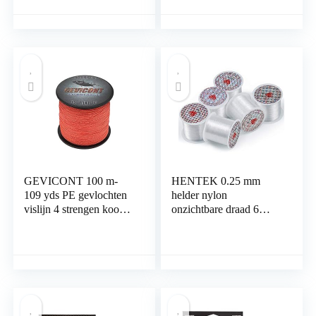
Vislijn Draad 20LBS
Draad Vissen String-
Test Mos 0.23mm
Slijtvast Ongelooflijke
Kleinere Diameter
Superline Nul Stretch
500M Lengte
Kleine Diameter
GEVICONT 100 m-
HENTEK 0.25 mm
109 yds PE gevlochten
helder nylon
vislijn 4 strengen koord
onzichtbare draad 6
4,5 kg – 45,4 kg draad
stuks transparant nylon
multifilament PE lijn
vislijn voor hangende
voor karpervissen
ornamenten
parelsieraden
armbanden knutselen